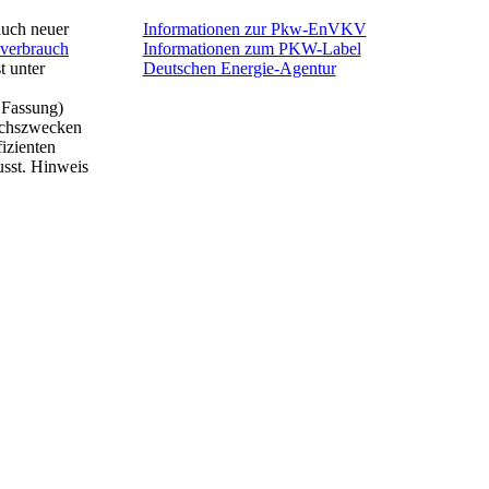
auch neuer
Informationen zur Pkw-EnVKV
mverbrauch
Informationen zum PKW-Label
t unter
Deutschen Energie-Agentur
 Fassung)
eichszwecken
izienten
usst. Hinweis