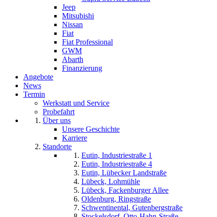
Jeep
Mitsubishi
Nissan
Fiat
Fiat Professional
GWM
Abarth
Finanzierung
Angebote
News
Termin
Werkstatt und Service
Probefahrt
Über uns
Unsere Geschichte
Karriere
Standorte
Eutin, Industriestraße 1
Eutin, Industriestraße 4
Eutin, Lübecker Landstraße
Lübeck, Lohmühle
Lübeck, Fackenburger Allee
Oldenburg, Ringstraße
Schwentinental, Gutenbergstraße
Stockelsdorf, Otto-Hahn-Straße