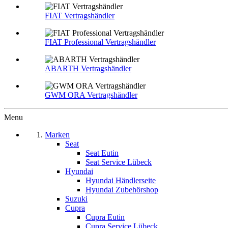
FIAT Vertragshändler
FIAT Professional Vertragshändler
ABARTH Vertragshändler
GWM ORA Vertragshändler
Menu
Marken
Seat
Seat Eutin
Seat Service Lübeck
Hyundai
Hyundai Händlerseite
Hyundai Zubehörshop
Suzuki
Cupra
Cupra Eutin
Cupra Service Lübeck