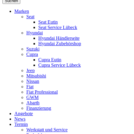
Suchen
Marken
Seat
Seat Eutin
Seat Service Lübeck
Hyundai
Hyundai Händlerseite
Hyundai Zubehörshop
Suzuki
Cupra
Cupra Eutin
Cupra Service Lübeck
Jeep
Mitsubishi
Nissan
Fiat
Fiat Professional
GWM
Abarth
Finanzierung
Angebote
News
Termin
Werkstatt und Service