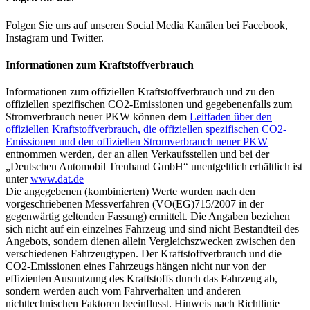
Folgen Sie uns auf unseren Social Media Kanälen bei Facebook,
Instagram und Twitter.
Informationen zum Kraftstoffverbrauch
Informationen zum offiziellen Kraftstoffverbrauch und zu den
offiziellen spezifischen CO2-Emissionen und gegebenenfalls zum
Stromverbrauch neuer PKW können dem
Leitfaden über den
offiziellen Kraftstoffverbrauch, die offiziellen spezifischen CO2-
Emissionen und den offiziellen Stromverbrauch neuer PKW
entnommen werden, der an allen Verkaufsstellen und bei der
„Deutschen Automobil Treuhand GmbH“ unentgeltlich erhältlich ist
unter
www.dat.de
Die angegebenen (kombinierten) Werte wurden nach den
vorgeschriebenen Messverfahren (VO(EG)715/2007 in der
gegenwärtig geltenden Fassung) ermittelt. Die Angaben beziehen
sich nicht auf ein einzelnes Fahrzeug und sind nicht Bestandteil des
Angebots, sondern dienen allein Vergleichszwecken zwischen den
verschiedenen Fahrzeugtypen. Der Kraftstoffverbrauch und die
CO2-Emissionen eines Fahrzeugs hängen nicht nur von der
effizienten Ausnutzung des Kraftstoffs durch das Fahrzeug ab,
sondern werden auch vom Fahrverhalten und anderen
nichttechnischen Faktoren beeinflusst. Hinweis nach Richtlinie