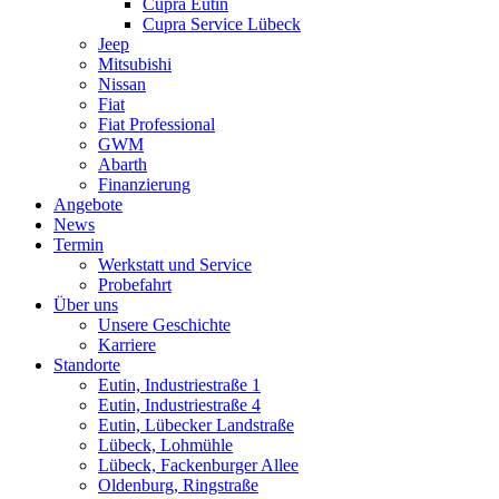
Cupra Eutin
Cupra Service Lübeck
Jeep
Mitsubishi
Nissan
Fiat
Fiat Professional
GWM
Abarth
Finanzierung
Angebote
News
Termin
Werkstatt und Service
Probefahrt
Über uns
Unsere Geschichte
Karriere
Standorte
Eutin, Industriestraße 1
Eutin, Industriestraße 4
Eutin, Lübecker Landstraße
Lübeck, Lohmühle
Lübeck, Fackenburger Allee
Oldenburg, Ringstraße