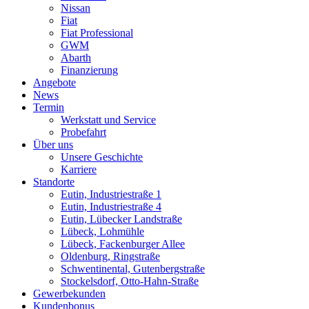
Nissan
Fiat
Fiat Professional
GWM
Abarth
Finanzierung
Angebote
News
Termin
Werkstatt und Service
Probefahrt
Über uns
Unsere Geschichte
Karriere
Standorte
Eutin, Industriestraße 1
Eutin, Industriestraße 4
Eutin, Lübecker Landstraße
Lübeck, Lohmühle
Lübeck, Fackenburger Allee
Oldenburg, Ringstraße
Schwentinental, Gutenbergstraße
Stockelsdorf, Otto-Hahn-Straße
Gewerbekunden
Kundenbonus