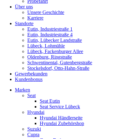
Probefahrt
Über uns
Unsere Geschichte
Karriere
Standorte
Eutin, Industriestraße 1
Eutin, Industriestraße 4
Eutin, Lübecker Landstraße
Lübeck, Lohmühle
Lübeck, Fackenburger Allee
Oldenburg, Ringstraße
Schwentinental, Gutenbergstraße
Stockelsdorf, Otto-Hahn-Straße
Gewerbekunden
Kundenbonus
Marken
Seat
Seat Eutin
Seat Service Lübeck
Hyundai
Hyundai Händlerseite
Hyundai Zubehörshop
Suzuki
Cupra