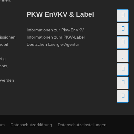
önnen.
PKW EnVKV & Label
An
Fi
Informationen zur Pkw-EnVKV
missionen
Informationen zum PKW-Label
Fa
obil
Deutschen Energie-Agentur
Bo
tig
bots,
St
n werden
Ko
Ge
sum
Datenschutzerklärung
Datenschutzeinstellungen