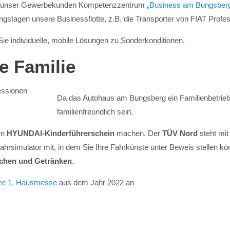
en unser Gewerbekunden Kompetenzzentrum
„Business am Bungsber
ngstagen unsere Businessflotte, z.B. die Transporter von FIAT Profe
Sie individuelle, mobile Lösungen zu Sonderkonditionen.
e Familie
Da das Autohaus am Bungsberg ein Familienbetrieb
familienfreundlich sein.
en
HYUNDAI-Kinderführerschein
machen. Der
TÜV Nord
steht mi
Fahrsimulator mit, in dem Sie Ihre Fahrkünste unter Beweis stellen kö
uchen und Getränken
.
ere 1. Hausmesse
aus dem Jahr 2022 an