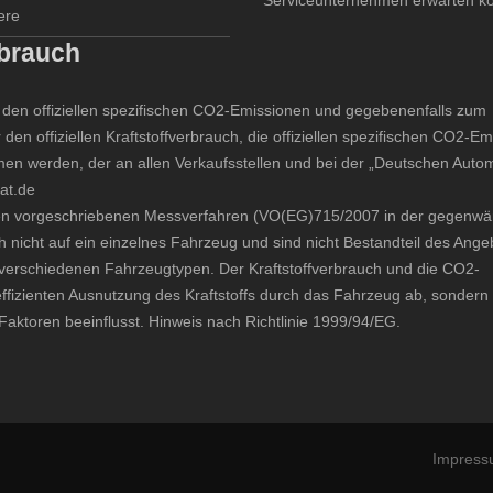
Serviceunternehmen erwarten k
ere
rbrauch
zu den offiziellen spezifischen CO2-Emissionen und gegebenenfalls zum
 den offiziellen Kraftstoffverbrauch, die offiziellen spezifischen CO2-E
n werden, der an allen Verkaufsstellen und bei der „Deutschen Autom
at.de
n vorgeschriebenen Messverfahren (VO(EG)715/2007 in der gegenwär
 nicht auf ein einzelnes Fahrzeug und sind nicht Bestandteil des Ange
verschiedenen Fahrzeugtypen. Der Kraftstoffverbrauch und die CO2-
ffizienten Ausnutzung des Kraftstoffs durch das Fahrzeug ab, sonder
aktoren beeinflusst. Hinweis nach Richtlinie 1999/94/EG.
Impres