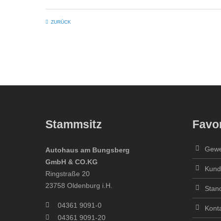
ZURÜCK
Stammsitz
Favor
Gewe
Autohaus am Bungsberg
GmbH & CO.KG
Kund
Ringstraße 20
23758 Oldenburg i.H.
Stan
04361 9091-0
Kont
04361 9091-20