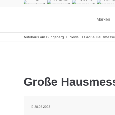
SEAT
HYUNDAI
SUZUKI
CUPR
Vertragshändler
Vertragshändler
Vertragshändler
Vertragshä
Marken
Autohaus am Bungsberg
News
Große Hausmesse a
Große Hausmesse
28.08.2023