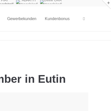
FIAT
ABARTH
GWM ORA
fessional
Vertragshändler
Vertragshändler
ragshändler
Gewerbekunden
Kundenbonus
ber in Eutin