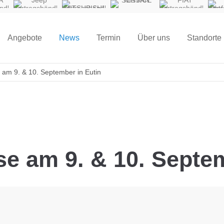
A
Jeep
MITSUBISHI
NISSAN
FIAT
ndler
Vertragshändler
Vertragshändler
SERVICE
Vertragshändler
Pro
Vert
Angebote
News
Termin
Über uns
Standorte
m 9. & 10. September in Eutin
 am 9. & 10. Septem