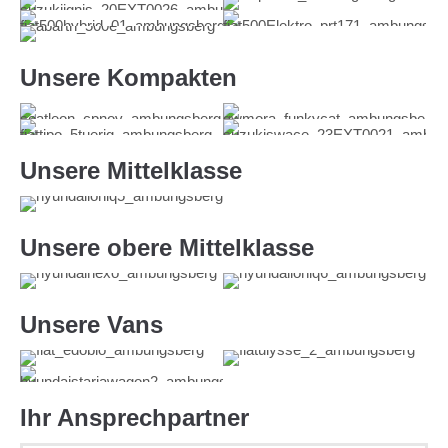
Suzuki Ignis
Fiat Panda
Fiat 500 Hybrid
Fiat 500 Elektro
Abarth 500e
Unsere Kompakten
SEAT Leon
GWM ORA 03
FIAT Tipo 5-Türer
Suzuki Swace
Unsere Mittelklasse
Hyundai Ioniq 5
Unsere obere Mittelklasse
Hyundai Nexo
Hyundai Ioniq 6
Unsere Vans
FIAT E-Doblo
FIAT Ulysse
Hyundai Staria Wagon
Ihr Ansprechpartner