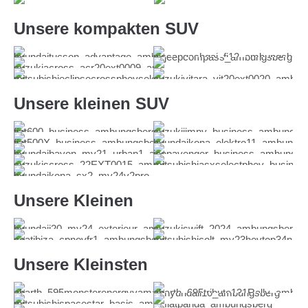
Nissan X-Trail
Nissan X-Trail
Unsere kompakten SUV
Hyundai Tucson
Nissan Qashqai
Suzuki Across
Jeep Compass
Mitsubishi Eclipse Cross
Suzuki Vitara
Unsere kleinen SUV
Fiat 600
Suzuki Jimny
Fiat 500X
Hyundai Kona Elektro
Hyundai Bayon
Jeep Avenger
Suzuki S-Cross
Mitsubishi ASX
Hyundai Kona
Unsere Kleinen
Hyundai i20
Suzuki Swift
SEAT Ibiza
Mitsubishi Colt
Unsere Kleinsten
Abarth 595
Abarth 695 Tributo 131 Rally
Mitsubishi Space Star
Hyundai i10