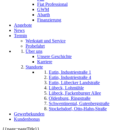
Fiat Professional
GWM
Abarth
Finanzierung
Angebote
News
Termin
Werkstatt und Service
Probefahrt
Über uns
Unsere Geschichte
Karriere
Standorte
Eutin, Industriestraße 1
Eutin, Industriestraße 4
Eutin, Lübecker Landstraße
Lübeck, Lohmühle
Lübeck, Fackenburger Allee
Oldenburg, Ringstraße
Schwentinental, Gutenbergstraße
Stockelsdorf, Otto-Hahn-Straße
Gewerbekunden
Kundenbonus
{{page::pageTitle}}