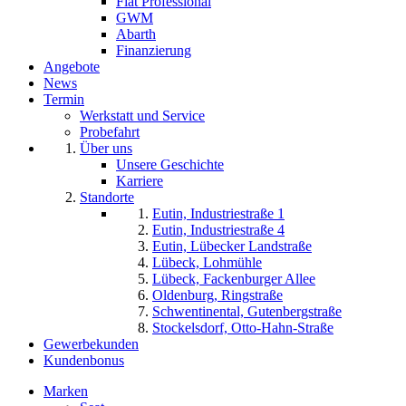
Fiat Professional
GWM
Abarth
Finanzierung
Angebote
News
Termin
Werkstatt und Service
Probefahrt
Über uns
Unsere Geschichte
Karriere
Standorte
Eutin, Industriestraße 1
Eutin, Industriestraße 4
Eutin, Lübecker Landstraße
Lübeck, Lohmühle
Lübeck, Fackenburger Allee
Oldenburg, Ringstraße
Schwentinental, Gutenbergstraße
Stockelsdorf, Otto-Hahn-Straße
Gewerbekunden
Kundenbonus
Marken