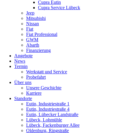
Cupra Eutin
Cupra Service Lübeck
Jeep
Mitsubishi
Nissan
Fiat
Fiat Professional
GWM
Abarth
Finanzierung
Angebote
News
Termin
Werkstatt und Service
Probefahrt
Über uns
Unsere Geschichte
Karriere
Standorte
Eutin, Industriestraße 1
Eutin, Industriestraße 4
Eutin, Lübecker Landstraße
Lübeck, Lohmühle
Lübeck, Fackenburger Allee
Oldenburg, Ringstraße