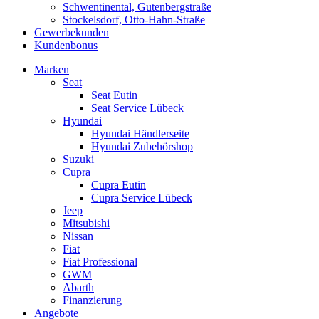
Schwentinental, Gutenbergstraße
Stockelsdorf, Otto-Hahn-Straße
Gewerbekunden
Kundenbonus
Marken
Seat
Seat Eutin
Seat Service Lübeck
Hyundai
Hyundai Händlerseite
Hyundai Zubehörshop
Suzuki
Cupra
Cupra Eutin
Cupra Service Lübeck
Jeep
Mitsubishi
Nissan
Fiat
Fiat Professional
GWM
Abarth
Finanzierung
Angebote