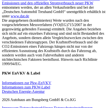
Emissionen und den offiziellen Stromverbrauch neuer PKW
entnommen werden, der an allen Verkaufsstellen und bei der
„Deutschen Automobil Treuhand GmbH“ unentgeltlich erhältlich ist
unter
www.dat.de
Die angegebenen (kombinierten) Werte wurden nach den
vorgeschriebenen Messverfahren (VO(EG)715/2007 in der
gegenwärtig geltenden Fassung) ermittelt. Die Angaben beziehen
sich nicht auf ein einzelnes Fahrzeug und sind nicht Bestandteil des
Angebots, sondern dienen allein Vergleichszwecken zwischen den
verschiedenen Fahrzeugtypen. Der Kraftstoffverbrauch und die
CO2-Emissionen eines Fahrzeugs hängen nicht nur von der
effizienten Ausnutzung des Kraftstoffs durch das Fahrzeug ab,
sondern werden auch vom Fahrverhalten und anderen
nichttechnischen Faktoren beeinflusst. Hinweis nach Richtlinie
1999/94/EG.
PKW EnVKV & Label
Informationen zur Pkw-EnVKV
Informationen zum PKW-Label
Deutschen Energie-Agentur
2026 Autohaus am Bungsberg GmbH & Co.KG
Impressum
Datenschutzerklärung
Datenschutzeinstellungen