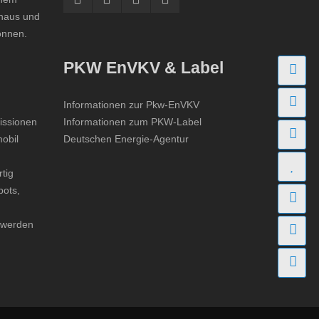
ohaus und
önnen.
PKW EnVKV & Label
An
Fi
Informationen zur Pkw-EnVKV
missionen
Informationen zum PKW-Label
Fa
obil
Deutschen Energie-Agentur
Bo
tig
bots,
St
n werden
Ko
Ge