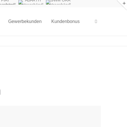
FIAT
ABARTH
GWM ORA
fessional
Vertragshändler
Vertragshändler
ragshändler
Gewerbekunden
Kundenbonus
n