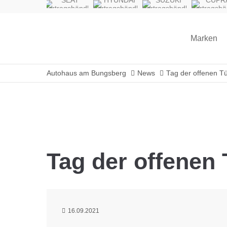
SEAT
HYUNDAI
SUZUKI
CUPR
Vertragshändler
Vertragshändler
Vertragshändler
Vertragshä
Marken
Autohaus am Bungsberg
News
Tag der offenen Tü
Tag der offenen 
16.09.2021