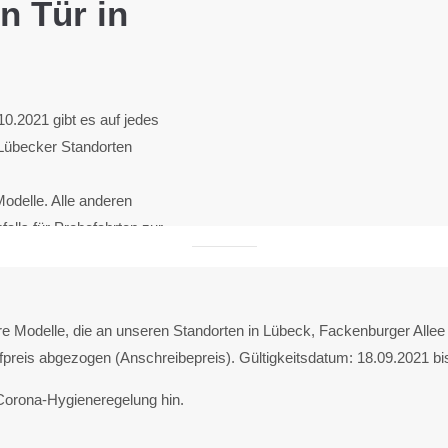
n Tür in
0.2021 gibt es auf jedes
 Lübecker Standorten
odelle. Alle anderen
alls für Probefahrten zur
 die Kulissen
pen à 5 Frauen werden
gbare Modelle, die an unseren Standorten in Lübeck, Fackenburger Alle
 Probleme aus dem Auto
eis abgezogen (Anschreibepreis). Gültigkeitsdatum: 18.09.2021 bi
ann. Anmeldung
n Corona-Hygieneregelung hin.
iel
eine uvm.