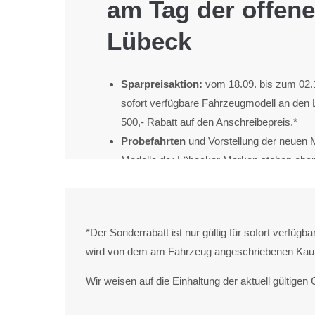
am Tag der offene
Lübeck
Sparpreisaktion:
vom 18.09. bis zum 02.1
sofort verfügbare Fahrzeugmodell an den
500,- Rabatt auf den Anschreibepreis.*
Probefahrten
und Vorstellung der neuen M
Modelle der Lübecker Marken stehen ebenf
Verfügung
Offene Werkstätten
für einen Blick hinter
Pannenkurs für Frauen:
in kleinen Grup
*Der Sonderrabatt ist nur gültig für sofort verfü
am Fahrzeug häufig gestellte Fragen und
wird von dem am Fahrzeug angeschriebenen Kaufpr
Alltag geklärt und wie man diese lösen k
erforderlich.
Wir weisen auf die Einhaltung der aktuell gültige
Gewinnspiel
mit tollen Preisen, zum Beisp
Probefahrtwochenenden, Werkstattgutsch