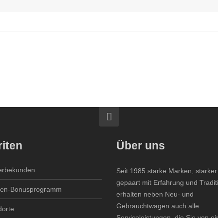
 kleinen Preis
iten
Über uns
rbekunden
Seit 1985 starke Marken, starker
gepaart mit Erfahrung und Tradit
en-Bonusprogramm
erhalten neben Neu- und
Gebrauchtwagen auch alle
dorte
Serviceleistungen, die Sie von e