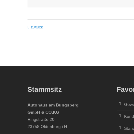
Für Kinder:
Hüpfburgen, Kinderbungee
Verzehr an
Grill- und Crepesständen
zum
ZURÜCK
Wir freuen uns auf Ihren Besuch!
Das Autohaus am Bungsberg Team
Stammsitz
Favor
Gewe
Autohaus am Bungsberg
GmbH & CO.KG
Kund
Ringstraße 20
23758 Oldenburg i.H.
Stan