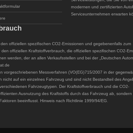
aktformular
modernen und zertifizierten Aut
Serviceunternehmen erwarten k
ere
rbrauch
zu den offiziellen spezifischen CO2-Emissionen und gegebenenfalls zum
 den offiziellen Kraftstoffverbrauch, die offiziellen spezifischen CO2-E
n werden, der an allen Verkaufsstellen und bei der „Deutschen Autom
at.de
n vorgeschriebenen Messverfahren (VO(EG)715/2007 in der gegenwär
 nicht auf ein einzelnes Fahrzeug und sind nicht Bestandteil des Ange
verschiedenen Fahrzeugtypen. Der Kraftstoffverbrauch und die CO2-
ffizienten Ausnutzung des Kraftstoffs durch das Fahrzeug ab, sonder
aktoren beeinflusst. Hinweis nach Richtlinie 1999/94/EG.