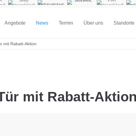
A
Jeep
MITSUBISHI
NISSAN
FIAT
ndler
Vertragshändler
Vertragshändler
SERVICE
Vertragshändler
Pro
Vert
Angebote
News
Termin
Über uns
Standorte
r mit Rabatt-Aktion
Tür mit Rabatt-Aktio