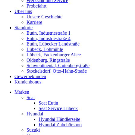
Werkstatt und Service
Probefahrt
Über uns
Unsere Geschichte
Karriere
Standorte
Eutin, Industriestraße 1
Eutin, Industriestraße 4
Eutin, Lübecker Landstraße
Lübeck, Lohmühle
Lübeck, Fackenburger Allee
Oldenburg, Ringstraße
Schwentinental, Gutenbergstraße
Stockelsdorf, Otto-Hahn-Straße
Gewerbekunden
Kundenbonus
Marken
Seat
Seat Eutin
Seat Service Lübeck
Hyundai
Hyundai Händlerseite
Hyundai Zubehörshop
Suzuki