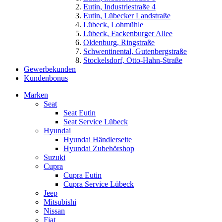
Eutin, Industriestraße 4
Eutin, Lübecker Landstraße
Lübeck, Lohmühle
Lübeck, Fackenburger Allee
Oldenburg, Ringstraße
Schwentinental, Gutenbergstraße
Stockelsdorf, Otto-Hahn-Straße
Gewerbekunden
Kundenbonus
Marken
Seat
Seat Eutin
Seat Service Lübeck
Hyundai
Hyundai Händlerseite
Hyundai Zubehörshop
Suzuki
Cupra
Cupra Eutin
Cupra Service Lübeck
Jeep
Mitsubishi
Nissan
Fiat