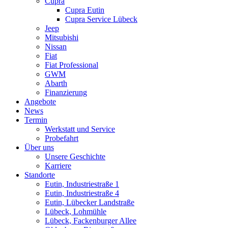
Cupra
Cupra Eutin
Cupra Service Lübeck
Jeep
Mitsubishi
Nissan
Fiat
Fiat Professional
GWM
Abarth
Finanzierung
Angebote
News
Termin
Werkstatt und Service
Probefahrt
Über uns
Unsere Geschichte
Karriere
Standorte
Eutin, Industriestraße 1
Eutin, Industriestraße 4
Eutin, Lübecker Landstraße
Lübeck, Lohmühle
Lübeck, Fackenburger Allee