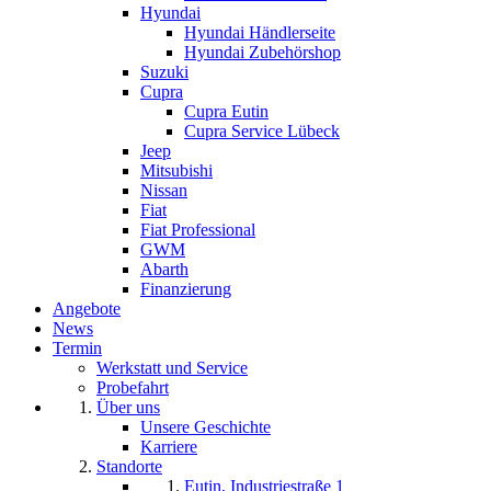
Hyundai
Hyundai Händlerseite
Hyundai Zubehörshop
Suzuki
Cupra
Cupra Eutin
Cupra Service Lübeck
Jeep
Mitsubishi
Nissan
Fiat
Fiat Professional
GWM
Abarth
Finanzierung
Angebote
News
Termin
Werkstatt und Service
Probefahrt
Über uns
Unsere Geschichte
Karriere
Standorte
Eutin, Industriestraße 1